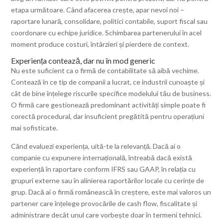
etapa următoare. Când afacerea crește, apar nevoi noi –
raportare lunară, consolidare, politici contabile, suport fiscal sau
coordonare cu echipe juridice. Schimbarea partenerului în acel
moment produce costuri, întârzieri și pierdere de context.
Experiența contează, dar nu în mod generic
Nu este suficient ca o firmă de contabilitate să aibă vechime.
Contează în ce tip de companii a lucrat, ce industrii cunoaște și
cât de bine înțelege riscurile specifice modelului tău de business.
O firmă care gestionează predominant activități simple poate fi
corectă procedural, dar insuficient pregătită pentru operațiuni
mai sofisticate.
Când evaluezi experiența, uită-te la relevanță. Dacă ai o
companie cu expunere internațională, întreabă dacă există
experiență în raportare conform IFRS sau GAAP, în relația cu
grupuri externe sau în alinierea raportărilor locale cu cerințe de
grup. Dacă ai o firmă românească în creștere, este mai valoros un
partener care înțelege provocările de cash flow, fiscalitate și
administrare decât unul care vorbește doar în termeni tehnici.