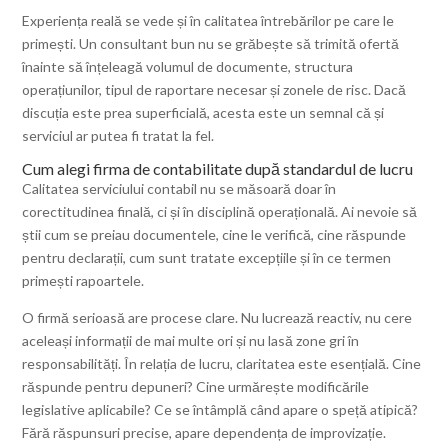
Experiența reală se vede și în calitatea întrebărilor pe care le
primești. Un consultant bun nu se grăbește să trimită ofertă
înainte să înțeleagă volumul de documente, structura
operațiunilor, tipul de raportare necesar și zonele de risc. Dacă
discuția este prea superficială, acesta este un semnal că și
serviciul ar putea fi tratat la fel.
Cum alegi firma de contabilitate după standardul de lucru
Calitatea serviciului contabil nu se măsoară doar în
corectitudinea finală, ci și în disciplină operațională. Ai nevoie să
știi cum se preiau documentele, cine le verifică, cine răspunde
pentru declarații, cum sunt tratate excepțiile și în ce termen
primești rapoartele.
O firmă serioasă are procese clare. Nu lucrează reactiv, nu cere
aceleași informații de mai multe ori și nu lasă zone gri în
responsabilități. În relația de lucru, claritatea este esențială. Cine
răspunde pentru depuneri? Cine urmărește modificările
legislative aplicabile? Ce se întâmplă când apare o speță atipică?
Fără răspunsuri precise, apare dependența de improvizație.