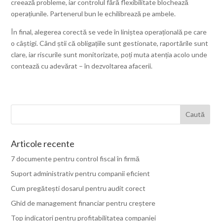
creează probleme, iar controlul fără flexibilitate blochează
operațiunile. Partenerul bun le echilibrează pe ambele.
În final, alegerea corectă se vede în liniștea operațională pe care
o câștigi. Când știi că obligațiile sunt gestionate, raportările sunt
clare, iar riscurile sunt monitorizate, poți muta atenția acolo unde
contează cu adevărat – în dezvoltarea afacerii.
Articole recente
7 documente pentru control fiscal în firmă
Suport administrativ pentru companii eficient
Cum pregătești dosarul pentru audit corect
Ghid de management financiar pentru creștere
Top indicatori pentru profitabilitatea companiei