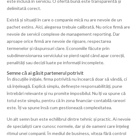
este inclusă în serviciu. O ofertă bună este transparentă și
delimitată corect.
Există și situații în care o companie mică nu are nevoie de un
pachet extins. Aici, alegerea trebuie calibrată. Nu orice firmă are
nevoie de servicii complexe de management reporting. Dar
aproape orice firmă are nevoie de rigoare, respectarea
termenelor și răspunsuri clare. Economiile făcute prin
subdimensionarea serviciului se pierd rapid când apar corecții,
penalități sau decizii luate pe informații incomplete.
Semne că ai găsit partenerul potrivit
În discuțiile inițiale, firma potrivită nu încearcă doar să vândă, ci
să înțeleagă. Explică simplu, definește responsabilități, pune
întrebări relevante și nu promite imposibilul. Nu îți va spune că
totul este simplu, pentru că în zona financiar-contabilă rareori
este. Îți va spune însă cum gestionează complexitatea.
Un alt semn bun este echilibrul dintre tehnic și practic. Ai nevoie
de specialiști care cunosc normele, dar și de oameni care înțeleg
ritmul unei companii. În mediul de business, viteza fără control