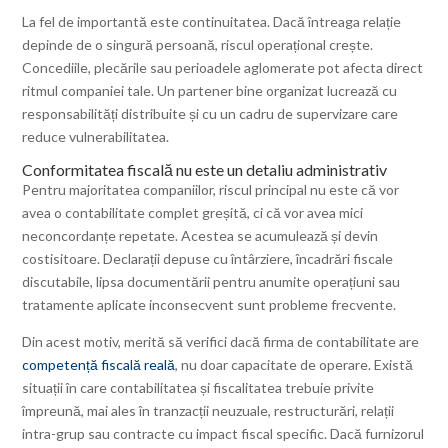
La fel de importantă este continuitatea. Dacă întreaga relație
depinde de o singură persoană, riscul operațional crește.
Concediile, plecările sau perioadele aglomerate pot afecta direct
ritmul companiei tale. Un partener bine organizat lucrează cu
responsabilități distribuite și cu un cadru de supervizare care
reduce vulnerabilitatea.
Conformitatea fiscală nu este un detaliu administrativ
Pentru majoritatea companiilor, riscul principal nu este că vor
avea o contabilitate complet greșită, ci că vor avea mici
neconcordanțe repetate. Acestea se acumulează și devin
costisitoare. Declarații depuse cu întârziere, încadrări fiscale
discutabile, lipsa documentării pentru anumite operațiuni sau
tratamente aplicate inconsecvent sunt probleme frecvente.
Din acest motiv, merită să verifici dacă firma de contabilitate are
competență fiscală reală
, nu doar capacitate de operare. Există
situații în care contabilitatea și fiscalitatea trebuie privite
împreună, mai ales în tranzacții neuzuale, restructurări, relații
intra-grup sau contracte cu impact fiscal specific. Dacă furnizorul