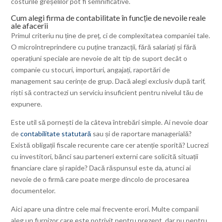
costurile greșelilor pot fi semnificative.
Cum alegi firma de contabilitate în funcție de nevoile reale
ale afacerii
Primul criteriu nu ține de preț, ci de complexitatea companiei tale.
O microîntreprindere cu puține tranzacții, fără salariați și fără
operațiuni speciale are nevoie de alt tip de suport decât o
companie cu stocuri, importuri, angajați, raportări de
management sau cerințe de grup. Dacă alegi exclusiv după tarif,
riști să contractezi un serviciu insuficient pentru nivelul tău de
expunere.
Este util să pornești de la câteva întrebări simple. Ai nevoie doar
de
contabilitate statutară
sau și de raportare managerială?
Există obligații fiscale recurente care cer atenție sporită? Lucrezi
cu investitori, bănci sau parteneri externi care solicită situații
financiare clare și rapide? Dacă răspunsul este da, atunci ai
nevoie de o firmă care poate merge dincolo de procesarea
documentelor.
Aici apare una dintre cele mai frecvente erori. Multe companii
aleg un furnizor care este potrivit pentru prezent, dar nu pentru