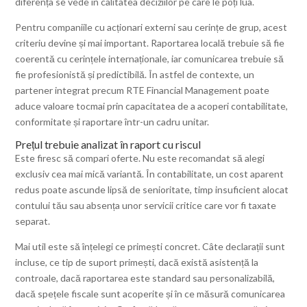
diferența se vede în calitatea deciziilor pe care le poți lua.
Pentru companiile cu acționari externi sau cerințe de grup, acest
criteriu devine și mai important. Raportarea locală trebuie să fie
coerentă cu cerințele internaționale, iar comunicarea trebuie să
fie profesionistă și predictibilă. În astfel de contexte, un
partener integrat precum RTE Financial Management poate
aduce valoare tocmai prin capacitatea de a acoperi contabilitate,
conformitate și raportare într-un cadru unitar.
Prețul trebuie analizat în raport cu riscul
Este firesc să compari oferte. Nu este recomandat să alegi
exclusiv cea mai mică variantă. În contabilitate, un cost aparent
redus poate ascunde lipsă de senioritate, timp insuficient alocat
contului tău sau absența unor servicii critice care vor fi taxate
separat.
Mai util este să înțelegi ce primești concret. Câte declarații sunt
incluse, ce tip de suport primești, dacă există asistență la
controale, dacă raportarea este standard sau personalizabilă,
dacă spețele fiscale sunt acoperite și în ce măsură comunicarea