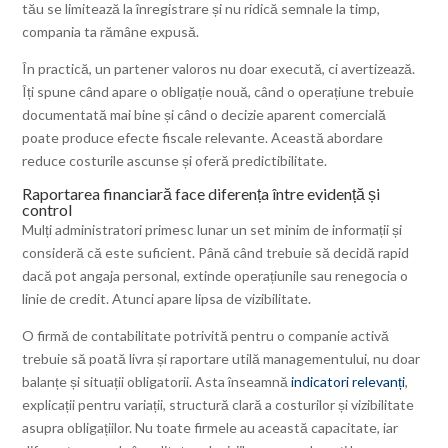
tău se limitează la înregistrare și nu ridică semnale la timp,
compania ta rămâne expusă.
În practică, un partener valoros nu doar execută, ci avertizează.
Îți spune când apare o obligație nouă, când o operațiune trebuie
documentată mai bine și când o decizie aparent comercială
poate produce efecte fiscale relevante. Această abordare
reduce costurile ascunse și oferă predictibilitate.
Raportarea financiară face diferența între evidență și
control
Mulți administratori primesc lunar un set minim de informații și
consideră că este suficient. Până când trebuie să decidă rapid
dacă pot angaja personal, extinde operațiunile sau renegocia o
linie de credit. Atunci apare lipsa de vizibilitate.
O firmă de contabilitate potrivită pentru o companie activă
trebuie să poată livra și raportare utilă managementului, nu doar
balanțe și situații obligatorii. Asta înseamnă
indicatori relevanți
,
explicații pentru variații, structură clară a costurilor și vizibilitate
asupra obligațiilor. Nu toate firmele au această capacitate, iar