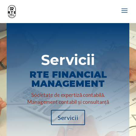
Servicii
RTE FINANCIAL
MANAGEMENT
Societate de expertiză contabilă.
Management contabil și consultanță
Servicii