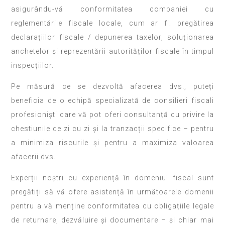
asigurându-vă conformitatea companiei cu
reglementările fiscale locale, cum ar fi: pregătirea
declarațiilor fiscale / depunerea taxelor, soluționarea
anchetelor și reprezentării autorităților fiscale în timpul
inspecțiilor.
Pe măsură ce se dezvoltă afacerea dvs., puteți
beneficia de o echipă specializată de consilieri fiscali
profesioniști care vă pot oferi consultanță cu privire la
chestiunile de zi cu zi și la tranzacții specifice – pentru
a minimiza riscurile și pentru a maximiza valoarea
afacerii dvs.
Experții noștri cu experiență în domeniul fiscal sunt
pregătiți să vă ofere asistență în următoarele domenii
pentru a vă menține conformitatea cu obligațiile legale
de returnare, dezvăluire și documentare – și chiar mai